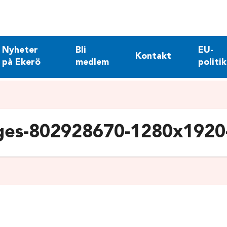
Nyheter
Bli
EU-
Kontakt
på Ekerö
medlem
politik
ges-802928670-1280x1920