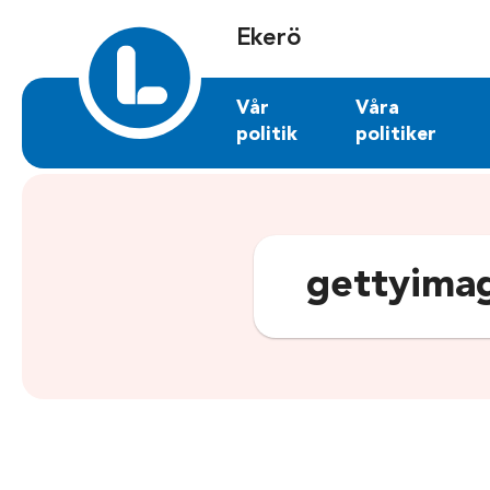
Sök på ekero.liberalerna.se
Ekerö
Vår
Våra
politik
politiker
gettyima