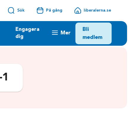
Sök
På gång
liberalerna.se
Bli
Engagera
Mer
dig
medlem
-1