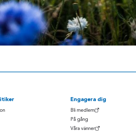
itiker
Engagera dig
son
Bli medlem
På gång
Våra vänner