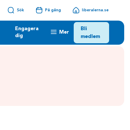
Sök
På gång
liberalerna.se
Bli
Engagera
Mer
dig
medlem