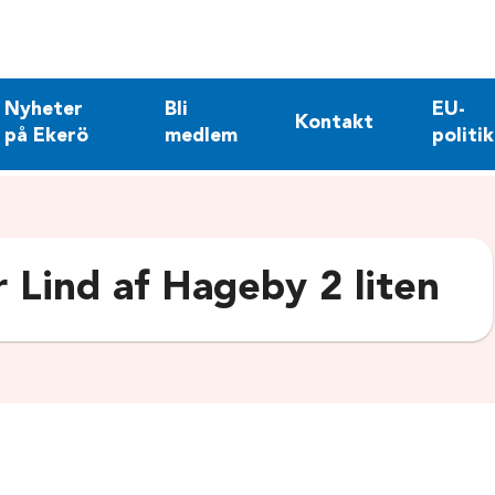
Nyheter
Bli
EU-
Kontakt
på Ekerö
medlem
politik
 Lind af Hageby 2 liten