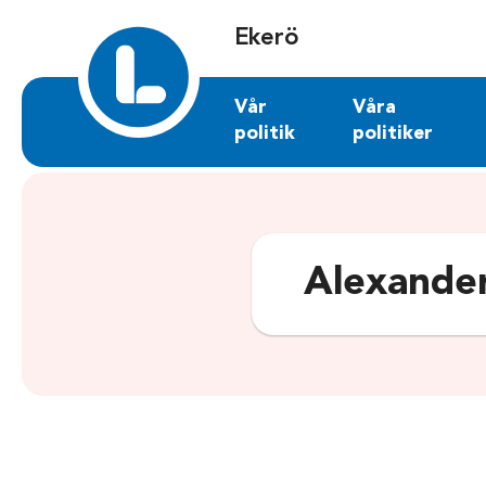
Sök på ekero.liberalerna.se
Ekerö
Vår
Våra
politik
politiker
Alexander